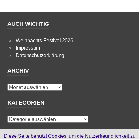
AUCH WICHTIG
Weihnachts-Festival 2026
Impressum
Datenschutzerklärung
ARCHIV
Archiv
KATEGORIEN
Kategorien
HTML-SEITEN
Diese Seite benutzt Cookies, um die Nutzerfreundlichkeit zu