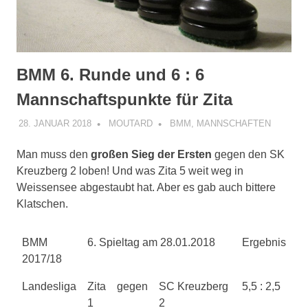
BMM 6. Runde und 6 : 6
Mannschaftspunkte für Zita
28. JANUAR 2018
MOUTARD
BMM
,
MANNSCHAFTEN
Man muss den
großen Sieg der Ersten
gegen den SK
Kreuzberg 2 loben!
Und was Zita 5 weit weg in
Weissensee abgestaubt hat. Aber es gab auch bittere
Klatschen.
BMM
6. Spieltag am 28.01.2018
Ergebnis
2017/18
Landesliga
Zita
gegen
SC Kreuzberg
5,5 : 2,5
1
2