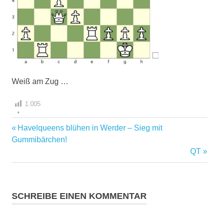
Weiß am Zug …
1.005
Vorheriger
Havelqueens blühen in Werder – Sieg mit
Beitragsnavigation
Beitrag:
Gummibärchen!
Nächste
QT
Beitrag:
SCHREIBE EINEN KOMMENTAR