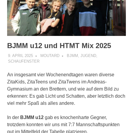
BJMM u12 und HTMT Mix 2025
9. APRIL 2025
MOUTARD
BJMM
,
JUGEND
,
SCHAUFENSTER
An insgesamt vier Wochenendtagen waren diverse
ZitaKids, ZitaTeens und ZitaTwens im Andreas-
Gymnasium an den Brettern, und wie auf dem Bild zu
erkennen: Es gab Licht und Schatten, aber letztlich doch
viel mehr Spaß als alles andere.
In der
BJMM u12
gab es knochenharte Gegner,
trotzdem konnten wir uns mit 7:7 Mannschaftspunkten
gut im Mittelfeld der Tabelle platzieren.