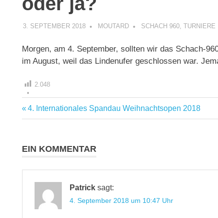
oder ja?
3. SEPTEMBER 2018
MOUTARD
SCHACH 960
,
TURNIERE
Morgen, am 4. September, sollten wir das Schach-9
im August, weil das Lindenufer geschlossen war. Je
2.048
Vorheriger
4. Internationales Spandau Weihnachtsopen 2018
Beitragsnavigation
Beitrag:
EIN KOMMENTAR
Patrick
sagt:
4. September 2018 um 10:47 Uhr