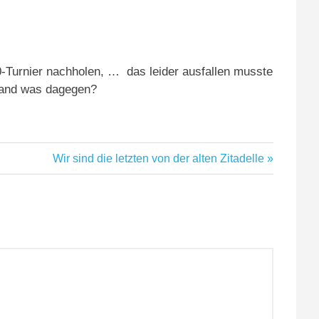
60-Turnier nachholen, …
das leider ausfallen musste
mand was dagegen?
Nächster
Wir sind die letzten von der alten Zitadelle
Beitrag: