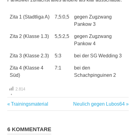
Zita 1 (Stadtliga A)
7,5:0,5
gegen Zugzwang
Pankow 3
Zita 2 (Klasse 1.3)
5,5:2,5
gegen Zugzwang
Pankow 4
Zita 3 (Klasse 2.3)
5:3
bei der SG Wedding 3
Zita 4 (Klasse 4
7:1
bei den
Süd)
Schachpinguinen 2
2.814
Vorheriger
Nächster
Trainingsmaterial
Neulich gegen Lubos64
Beitragsnavigation
Beitrag:
Beitrag:
6 KOMMENTARE