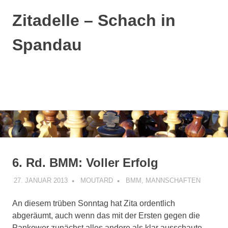
Zitadelle – Schach in
Spandau
MENÜ
Zum
Inhalt
springen
6. Rd. BMM: Voller Erfolg
27. JANUAR 2013
MOUTARD
BMM
,
MANNSCHAFTEN
An diesem trüben Sonntag hat Zita ordentlich
abgeräumt, auch wenn das mit der Ersten gegen die
Pankower zunächst alles andere als klar ausschaute.