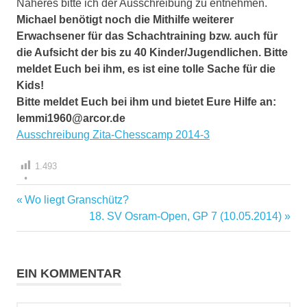
Näheres bitte ich der Ausschreibung zu entnehmen.
Michael benötigt noch die Mithilfe weiterer
Erwachsener für das Schachtraining bzw. auch für
die Aufsicht der bis zu 40 Kinder/Jugendlichen. Bitte
meldet Euch bei ihm, es ist eine tolle Sache für die
Kids!
Bitte meldet Euch bei ihm und bietet Eure Hilfe an:
lemmi1960@arcor.de
Ausschreibung Zita-Chesscamp 2014-3
1.493
Vorheriger
Wo liegt Granschütz?
Beitragsnavigation
Beitrag:
Nächster
18. SV Osram-Open, GP 7 (10.05.2014)
Beitrag:
EIN KOMMENTAR