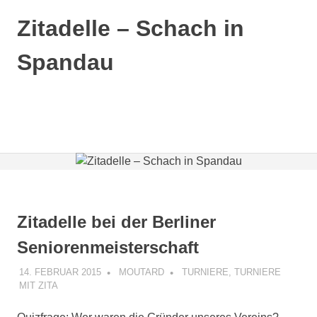
Zum
Zitadelle – Schach in
Inhalt
springen
Spandau
MENÜ
Zitadelle bei der Berliner
Seniorenmeisterschaft
14. FEBRUAR 2015
MOUTARD
TURNIERE
,
TURNIERE
MIT ZITA