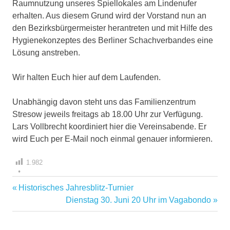
Raumnutzung unseres Spiellokales am Lindenufer
erhalten. Aus diesem Grund wird der Vorstand nun an
den Bezirksbürgermeister herantreten und mit Hilfe des
Hygienekonzeptes des Berliner Schachverbandes eine
Lösung anstreben.
Wir halten Euch hier auf dem Laufenden.
Unabhängig davon steht uns das Familienzentrum
Stresow jeweils freitags ab 18.00 Uhr zur Verfügung.
Lars Vollbrecht koordiniert hier die Vereinsabende. Er
wird Euch per E-Mail noch einmal genauer informieren.
1.982
Vorheriger
Historisches Jahresblitz-Turnier
Beitragsnavigation
Beitrag:
Nächster
Dienstag 30. Juni 20 Uhr im Vagabondo
Beitrag: