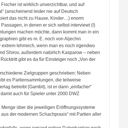
scher ist wirklich unverzichtbar, und auf
al“ (anscheinend leider nie auf Deutsch
obiert das nicht zu Hause, Kinder…) enorm
 Passagen, in denen er sich selbst interviewt (!)
mmlungen machen möchte, dann kommt man in ein
raphien gibt es m. E. noch von Aljechin
 extrem lehrreich, wenn man es noch irgendwo
n und Shirov, außerdem natürlich Kasparow – neben
cktritt gibt es da für Einsteiger noch „Von der
verschiedene Zielgruppen geschrieben: Neben
bt es Partiensammlungen, die teilweise
rlag betreibt (Gambit), ist er dann „einfacher“
damit auch für Spieler unter 2000 DWZ
e Menge über die jeweiligen Eröffnungssysteme
ke aus der modernen Schachpraxis“ mit Partien aller
jedenfalls, wenn jemand neben Datenbanken noch