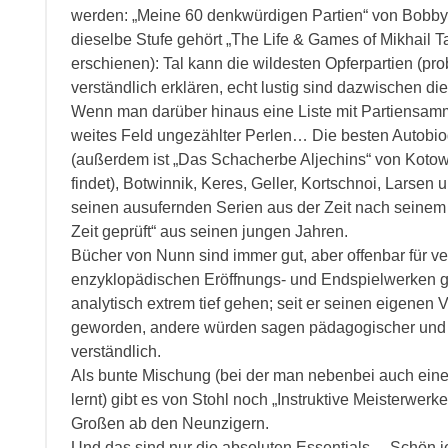
werden: „Meine 60 denkwürdigen Partien“ von Bobby Fi
dieselbe Stufe gehört „The Life & Games of Mikhail T
erschienen): Tal kann die wildesten Opferpartien (pr
verständlich erklären, echt lustig sind dazwischen die
Wenn man darüber hinaus eine Liste mit Partiensa
weites Feld ungezählter Perlen… Die besten Autobiog
(außerdem ist „Das Schacherbe Aljechins“ von Kotow
findet), Botwinnik, Keres, Geller, Kortschnoi, Larse
seinen ausufernden Serien aus der Zeit nach seinem Rü
Zeit geprüft“ aus seinen jungen Jahren.
Bücher von Nunn sind immer gut, aber offenbar für 
enzyklopädischen Eröffnungs- und Endspielwerken gi
analytisch extrem tief gehen; seit er seinen eigenen Ve
geworden, andere würden sagen pädagogischer und 
verständlich.
Als bunte Mischung (bei der man nebenbei auch ein
lernt) gibt es von Stohl noch „Instruktive Meisterwer
Großen ab den Neunzigern.
Und das sind nur die absoluten Essentials… Schön 