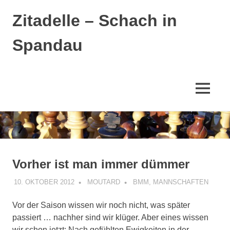
Zitadelle – Schach in
Spandau
MENÜ
Zum
Inhalt
springen
Vorher ist man immer dümmer
10. OKTOBER 2012
MOUTARD
BMM
,
MANNSCHAFTEN
Vor der Saison wissen wir noch nicht, was später
passiert … nachher sind wir klüger. Aber eines wissen
wir schon jetzt: Nach gefühlten Ewigkeiten in der