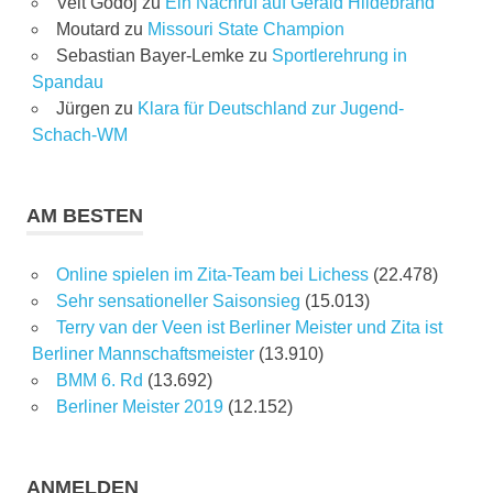
Veit Godoj
zu
Ein Nachruf auf Gerald Hildebrand
Moutard
zu
Missouri State Champion
Sebastian Bayer-Lemke
zu
Sportlerehrung in
Spandau
Jürgen
zu
Klara für Deutschland zur Jugend-
Schach-WM
AM BESTEN
Online spielen im Zita-Team bei Lichess
(22.478)
Sehr sensationeller Saisonsieg
(15.013)
Terry van der Veen ist Berliner Meister und Zita ist
Berliner Mannschaftsmeister
(13.910)
BMM 6. Rd
(13.692)
Berliner Meister 2019
(12.152)
ANMELDEN