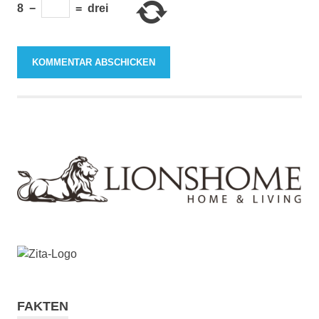
8
−
=
drei
FAKTEN