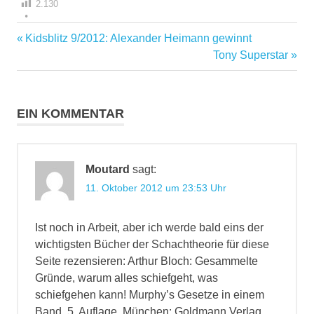
2.130
Vorheriger
Kidsblitz 9/2012: Alexander Heimann gewinnt
Beitragsnavigation
Beitrag:
Nächster
Tony Superstar
Beitrag:
EIN KOMMENTAR
Moutard
sagt:
11. Oktober 2012 um 23:53 Uhr
Ist noch in Arbeit, aber ich werde bald eins der
wichtigsten Bücher der Schachtheorie für diese
Seite rezensieren: Arthur Bloch: Gesammelte
Gründe, warum alles schiefgeht, was
schiefgehen kann! Murphy’s Gesetze in einem
Band. 5. Auflage. München: Goldmann Verlag,