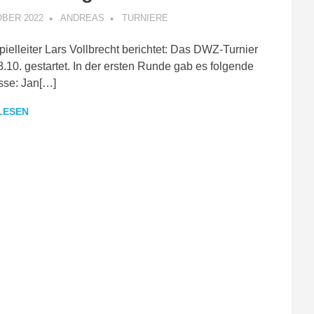
OBER 2022
ANDREAS
TURNIERE
ielleiter Lars Vollbrecht berichtet: Das DWZ-Turnier
8.10. gestartet. In der ersten Runde gab es folgende
sse: Jan[…]
LESEN