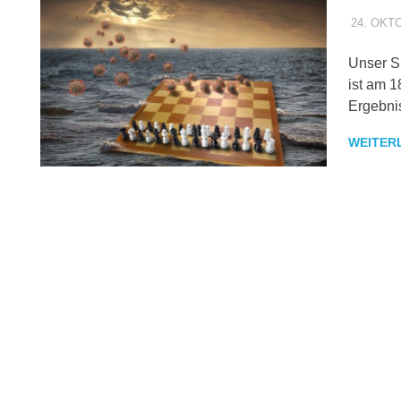
24. OKT
Unser Sp
ist am 1
Ergebni
WEITER