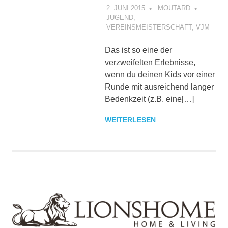
2. JUNI 2015
MOUTARD
JUGEND
,
VEREINSMEISTERSCHAFT
,
VJM
Das ist so eine der
verzweifelten Erlebnisse,
wenn du deinen Kids vor einer
Runde mit ausreichend langer
Bedenkzeit (z.B. eine[…]
WEITERLESEN