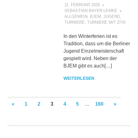
11. FEBRUAR 2026
SEBASTIAN BAYER-LEMKE
ALLGEMEIN
,
BJEM
,
JUGEND
,
TURNIERE
,
TURNIERE MIT ZITA
In den Winterferien ist es
Tradition, dass um die Berliner
Jugend Einzelmeisterschaft
gespielt wird. Neben der
BJEM gibt es auch[…]
WEITERLESEN
Seitennummerierung
VORHERIGE
NÄCHSTE
«
1
2
3
4
5
…
160
»
BEITRÄGE
BEITRÄG
der
Beiträge