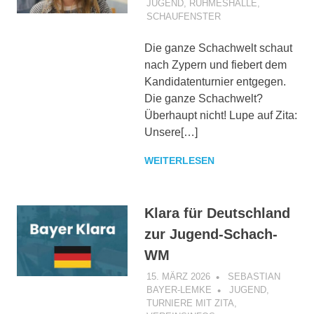
JUGEND
,
RUHMESHALLE
,
SCHAUFENSTER
Die ganze Schachwelt schaut
nach Zypern und fiebert dem
Kandidatenturnier entgegen.
Die ganze Schachwelt?
Überhaupt nicht! Lupe auf Zita:
Unsere[…]
WEITERLESEN
Klara für Deutschland
zur Jugend-Schach-
WM
15. MÄRZ 2026
SEBASTIAN
BAYER-LEMKE
JUGEND
,
TURNIERE MIT ZITA
,