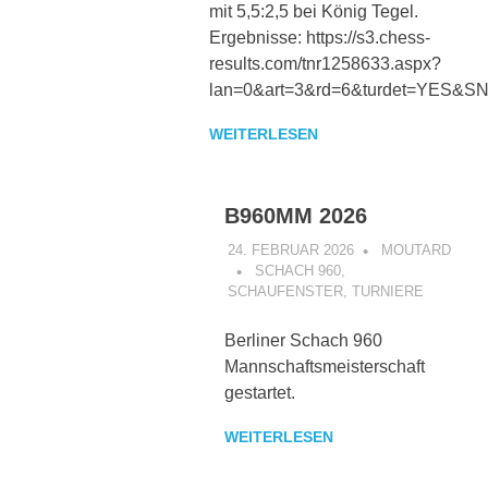
mit 5,5:2,5 bei König Tegel.
Ergebnisse: https://s3.chess-
results.com/tnr1258633.aspx?
lan=0&art=3&rd=6&turdet=YES&S
WEITERLESEN
B960MM 2026
24. FEBRUAR 2026
MOUTARD
SCHACH 960
,
SCHAUFENSTER
,
TURNIERE
Berliner Schach 960
Mannschaftsmeisterschaft
gestartet.
WEITERLESEN