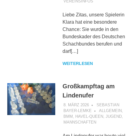
VEREINSINFOS
Liebe Zitas, unsere Spielerin
Klara hat eine besondere
Chance: Sie wurde in den
Bundeskader des Deutschen
Schachbundes berufen und
darf[…]
WEITERLESEN
Großkampftag am
Lindenufer
8. MÄRZ 2026
SEBASTIAN
BAYER-LEMKE
ALLGEMEIN
,
BMM
,
HAVEL-QUEEN
,
JUGEND
,
MANNSCHAFTEN
Am Lindenufer war heute viel