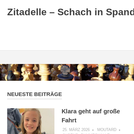
Zitadelle – Schach in Span
Zum
Inhalt
springen
NEUESTE BEITRÄGE
Klara geht auf große
Fahrt
25. MÄRZ 2026
MOUTARD