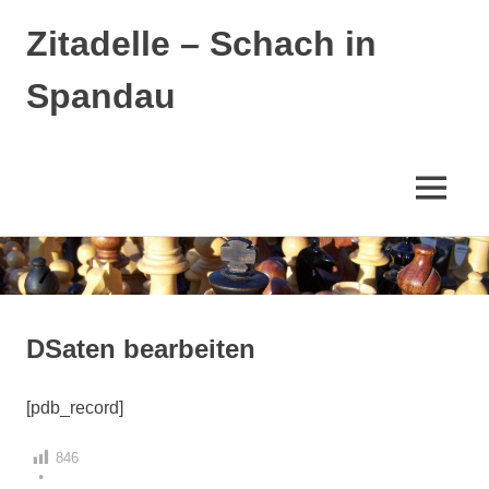
Zitadelle – Schach in
Spandau
MENÜ
Zum
Inhalt
springen
DSaten bearbeiten
[pdb_record]
846