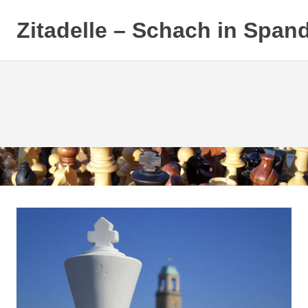
Zitadelle – Schach in Span
Zum
Inhalt
springen