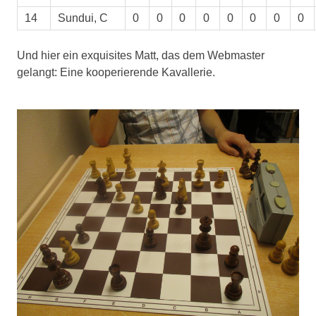
14
Sundui, C
0
0
0
0
0
0
0
0
Und hier ein exquisites Matt, das dem Webmaster
gelangt: Eine kooperierende Kavallerie.