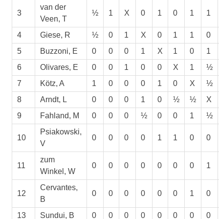
van der
3
½
1
X
0
1
0
1
1
Veen, T
4
Giese, R
½
0
1
X
0
1
1
0
5
Buzzoni, E
0
0
0
1
X
1
0
1
6
Olivares, E
0
0
1
0
0
X
1
½
7
Kötz, A
1
0
0
0
1
0
X
½
8
Arndt, L
0
0
0
1
0
½
½
X
9
Fahland, M
0
0
0
½
0
0
1
½
Psiakowski,
10
0
0
0
0
1
1
0
0
V
zum
11
0
0
0
0
0
0
0
1
Winkel, W
Cervantes,
12
0
0
0
0
0
0
1
0
B
13
Sundui, B
0
0
0
0
0
0
0
0