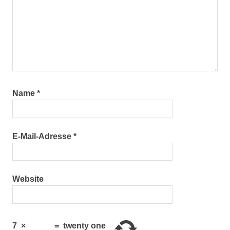
Name
*
E-Mail-Adresse
*
Website
7
×
=
twenty one