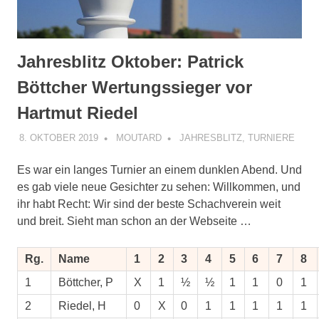
Jahresblitz Oktober: Patrick
Böttcher Wertungssieger vor
Hartmut Riedel
8. OKTOBER 2019
MOUTARD
JAHRESBLITZ
,
TURNIERE
Es war ein langes Turnier an einem dunklen Abend.
Und
es gab viele neue Gesichter zu sehen: Willkommen, und
ihr habt Recht: Wir sind der beste Schachverein weit
und breit. Sieht man schon an der Webseite …
Rg.
Name
1
2
3
4
5
6
7
8
1
Böttcher, P
X
1
½
½
1
1
0
1
2
Riedel, H
0
X
0
1
1
1
1
1